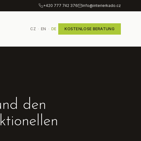
+420 777 742 376
info@interierkado.cz
·
·
CZ
EN
DE
KOSTENLOSE BERATUNG
und den
ktionellen