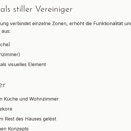
ls stiller Vereiniger
tung verbindet einzelne Zonen, erhöht die Funktionalität u
 aus:
üche)
nzimmer)
als visuelles Element
er
l in Küche und Wohnzimmer
Dekore
 Rest des Hauses gelöst
chen Konzepts