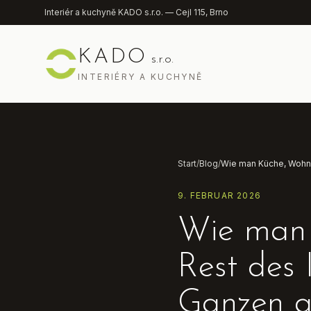
Přeskočit na obsah
Interiér a kuchyně KADO s.r.o. — Cejl 115, Brno
KADO
s.r.o.
INTERIÉRY A KUCHYNĚ
Start
/
Blog
/
9. FEBRUAR 2026
Wie man 
Rest des 
Ganzen a